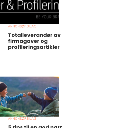
ANNONSØRBILAG
Totalleverandør av
firmagaver og
profileringsartikler
ANNONSØRBILAG
5 tips til en god natt