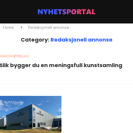
Home
Redaksjonell annonse
Category:
Redaksjonell annonse
ANNONSØRBILAG
Slik bygger du en meningsfull kunstsamling