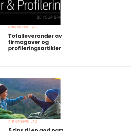
ANNONSØRBILAG
Totalleverandør av
firmagaver og
profileringsartikler
ANNONSØRBILAG
5 tips til en god natt