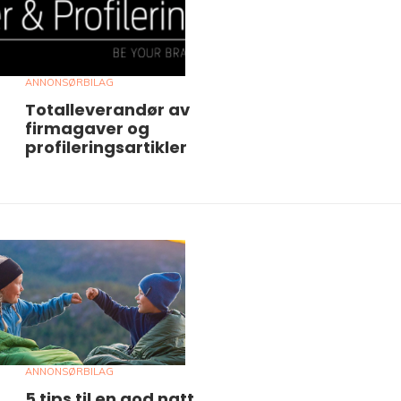
ANNONSØRBILAG
Totalleverandør av
firmagaver og
profileringsartikler
ANNONSØRBILAG
5 tips til en god natt