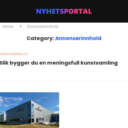
Home
Annonsørinnhold
Category:
Annonsørinnhold
ANNONSØRBILAG
Slik bygger du en meningsfull kunstsamling