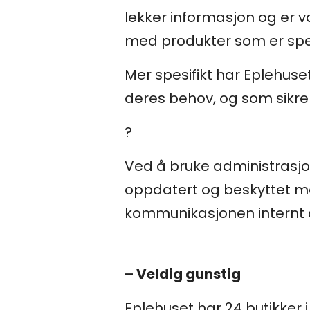
lekker informasjon og er va
med produkter som er spes
Mer spesifikt har Eplehuse
deres behov, og som sikre
?
Ved å bruke administrasjo
oppdatert og beskyttet mot 
kommunikasjonen internt o
– Veldig gunstig
Eplehuset har 24 butikker i