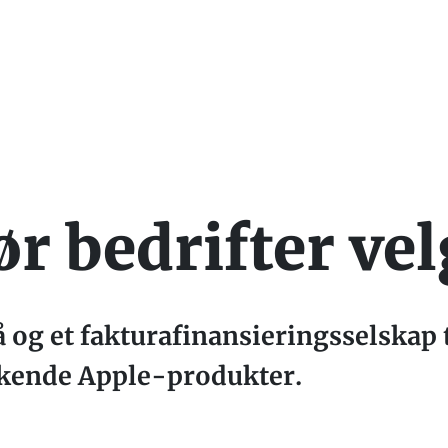
ør bedrifter ve
 og et fakturafinansieringsselskap ti
kkende Apple-produkter.