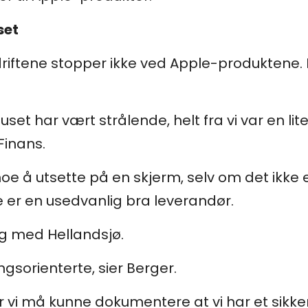
set
riftene stopper ikke ved Apple-produktene.
t har vært strålende, helt fra vi var en lit
Finans.
noe å utsette på en skjerm, selv om det ikke e
 er en usedvanlig bra leverandør.
ig med Hellandsjø.
ngsorienterte, sier Berger.
or vi må kunne dokumentere at vi har et sikke