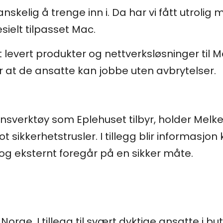
nskelig å trenge inn i. Da har vi fått utrolig 
ielt tilpasset Mac.
t levert produkter og nettverksløsninger til 
r at de ansatte kan jobbe uten avbrytelser.
nsverktøy som Eplehuset tilbyr, holder Mel
sikkerhetstrusler. I tillegg blir informasjon k
g eksternt foregår på en sikker måte.
 Norge. I tillegg til svært dyktige ansatte i b