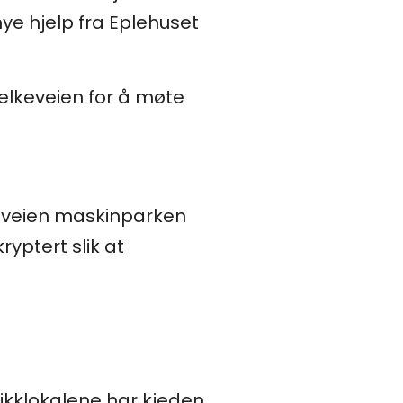
mye hjelp fra Eplehuset
Melkeveien for å møte
keveien maskinparken
ryptert slik at
utikklokalene har kjeden