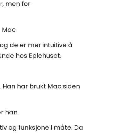
r, men for
ed Mac
g de er mer intuitive å
kunde hos Eplehuset.
å. Han har brukt Mac siden
r han.
uitiv og funksjonell måte. Da