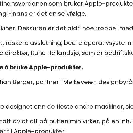
 i finansverdenen som bruker Apple-produkte
g Finans er det en selvfølge.
skiner. Dessuten er det aldri noe trøbbel m
, raskere avslutning, bedre operativsystem o
e direktør, Rune Hellandsjø, som er bedrifts
ere å bruke Apple-produkter.
Stian Berger, partner i Melkeveien designbyr
re designet enn de fleste andre maskiner, sie
ptatt av at alt på pulten min virker, på en int
er til Apple-produkter.