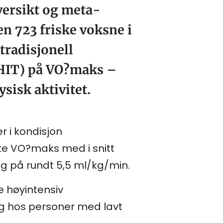
oversikt og meta-
n 723 friske voksne i
tradisjonell
(HIT) på VO?maks –
sisk aktivitet.
r i kondisjon
te VO?maks med i snitt
ng på rundt 5,5 ml/kg/min.
 høyintensiv
elig hos personer med lavt