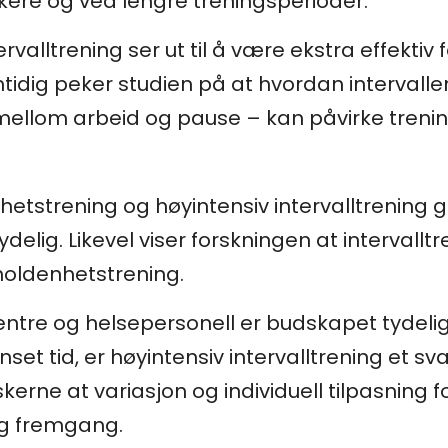
kere og ved lengre treningsperioder.
rvalltrening ser ut til å være ekstra effekti
amtidig peker studien på at hvordan interval
ellom arbeid og pause – kan påvirke trenin
hetstrening og høyintensiv intervalltrening g
elig. Likevel viser forskningen at intervalltr
holdenhetstrening.
sentre og helsepersonell er budskapet tyde
et tid, er høyintensiv intervalltrening et svæ
erne at variasjon og individuell tilpasning for
og fremgang.