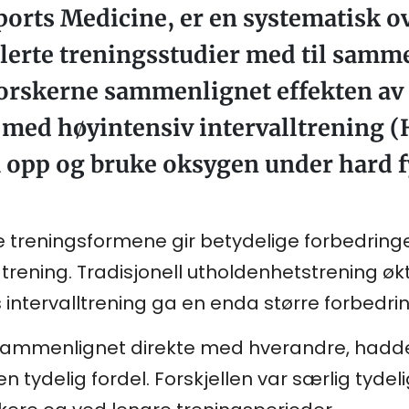
Sports Medicine, er en systematisk 
lerte treningsstudier med til samme
 Forskerne sammenlignet effekten av 
med høyintensiv intervalltrening 
a opp og bruke oksygen under hard fy
 treningsformene gir betydelige forbedringe
ening. Tradisjonell utholdenhetstrening øk
intervalltrening ga en enda større forbedri
sammenlignet direkte med hverandre, hadde
men tydelig fordel. Forskjellen var særlig tyd