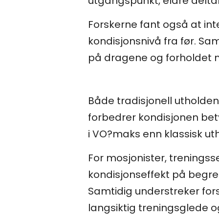
utgangspunkt, eldre delta
Forskerne fant også at inte
kondisjonsnivå fra før. S
på dragene og forholdet m
Både tradisjonell utholden
forbedrer kondisjonen betyd
i VO?maks enn klassisk ut
For mosjonister, trenings
kondisjonseffekt på begrens
Samtidig understreker forsk
langsiktig treningsglede 