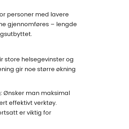
v for personer med lavere
lene gjennomføres – lengde
gsutbyttet.
ir store helsegevinster og
ening gir noe større økning
lig: Ønsker man maksimal
rt effektivt verktøy.
tsatt er viktig for