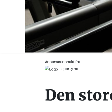
Annonsørinnhold fra
sporty.no
Den stor